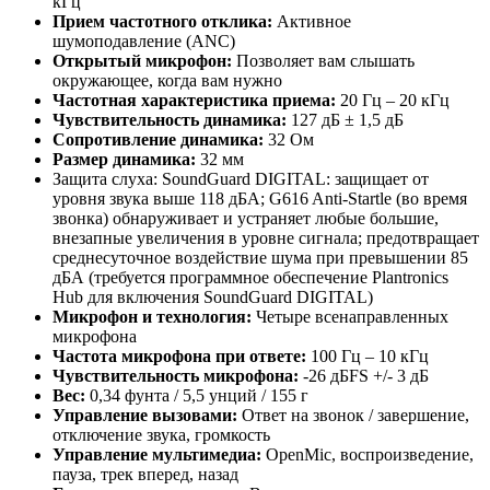
кГц
Прием частотного отклика:
Активное
шумоподавление (ANC)
Открытый микрофон:
Позволяет вам слышать
окружающее, когда вам нужно
Частотная характеристика приема:
20 Гц – 20 кГц
Чувствительность динамика:
127 дБ ± 1,5 дБ
Сопротивление динамика:
32 Ом
Размер динамика:
32 мм
Защита слуха: SoundGuard DIGITAL: защищает от
уровня звука выше 118 дБА; G616 Anti-Startle (во время
звонка) обнаруживает и устраняет любые большие,
внезапные увеличения в уровне сигнала; предотвращает
среднесуточное воздействие шума при превышении 85
дБА (требуется программное обеспечение Plantronics
Hub для включения SoundGuard DIGITAL)
Микрофон и технология:
Четыре всенаправленных
микрофона
Частота микрофона при ответе:
100 Гц – 10 кГц
Чувствительность микрофона:
-26 дБFS +/- 3 дБ
Вес:
0,34 фунта / 5,5 унций / 155 г
Управление вызовами:
Ответ на звонок / завершение,
отключение звука, громкость
Управление мультимедиа:
OpenMic, воспроизведение,
пауза, трек вперед, назад